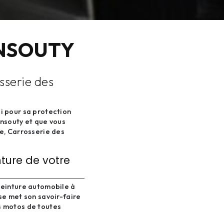
ANSOUTY
sserie des
i pour sa protection
ansouty et que vous
le, Carrosserie des
nture de votre
peinture automobile à
se met son savoir-faire
s motos de toutes